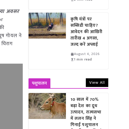
ं नया अवसर
or
कृषि यंत्रों पर
सब्सिडी चाहिए?
की
आवेदन की आखिरी
ीयूष गोयल ने
तारीख 4 अगस्त,
ी चिराग
जल्द करें अप्लाई
August 4, 2026
1 min read
View All
पशुपालन
10 साल में 70%
बढ़ा देश का दूध
उत्पादन, राज्यसभा
में ललन सिंह ने
गिनाईं पशुपालन