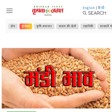
Skip
English
|
हिन्दी
to
Search
content
होम
ई-पेपर
कृषि समाचार
फसल की खेती
उद्यानिकी
सरकारी य