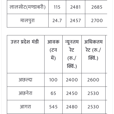
लालसोट(मण्डाबरी)
115
2481
2685
मालपुरा
24.7
2457
2700
उत्तर
प्रदेश
मंडी
आवक
न्यूनतम
अधिकतम
म
(
टन
रेट
रेट
(
रु
./
र
में
)
(
रु
./
क्विं
.)
(
र
क्विं
.)
क्व
अछल्दा
100
2400
2600
2
अछनेरा
65
2450
2530
2
आगरा
545
2480
2530
2