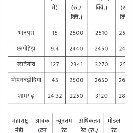
में
)
(
रु
./
क्विं
.)
(
रु
./
क्विं
.)
क्विं
.)
भानपुरा
15
2500
2510
2505
छापीहेड़ा
9.4
2440
2450
2445
खातेगांव
127
2341
3270
2581
मोमनबड़ोदिया
45
2500
2650
2600
शामगढ़
24.32
2250
3120
2800
महाराष्ट्र
आवक
न्यूनतम
अधिकतम
मोडल
मंडी
(
टन
रेट
रेट
(
रु
./
रेट