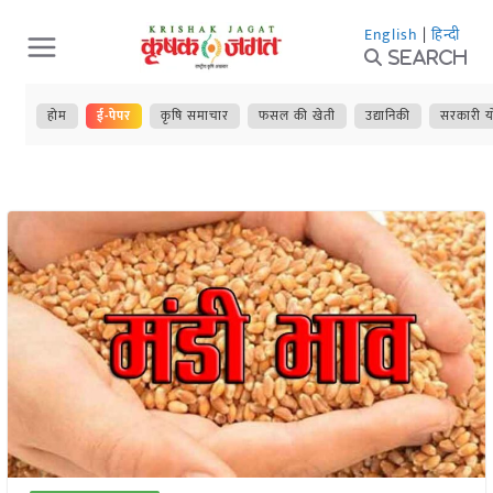
Skip
English
|
हिन्दी
to
Search
content
होम
ई-पेपर
कृषि समाचार
फसल की खेती
उद्यानिकी
सरकारी य