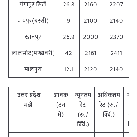
गंगापुर सिटी
26.8
2160
2207
जयपुर(बस्सी)
9
2100
2140
खानपुर
26.9
2000
2370
लालसोट(मण्डाबरी)
42
2161
2411
मालपुरा
12.1
2120
2140
उत्तर
प्रदेश
आवक
न्यूनतम
अधिकतम
मो
मंडी
(टन
रेट
रेट (रु./
रेट
में)
(रु./
क्विं.)
(
रु
क्विं.)
क्विं