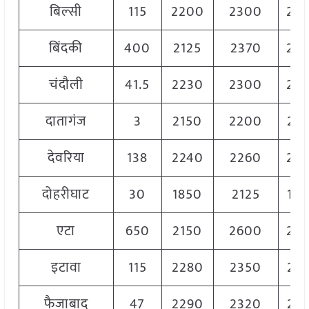
बिल्सी
115
2200
2300
22
बिंदकी
400
2125
2370
22
चंदौली
41.5
2230
2300
22
दातागंज
3
2150
2200
21
देवरिया
138
2240
2260
22
दोहरीघाट
30
1850
2125
19
एटा
650
2150
2600
23
इटावा
115
2280
2350
23
फैजाबाद
47
2290
2320
23