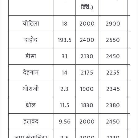
क्विं.)
क्व
चोटिला
18
2000
2900
2
दाहोद
193.5
2400
2550
2
डीसा
31
2130
2450
2
देहगाम
14
2175
2255
2
धोराजी
2.3
1900
2345
2
ध्रोल
11.5
1830
2380
2
हलवद
9.56
2000
2450
2