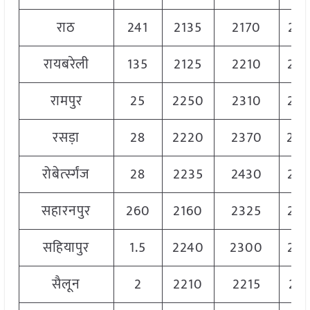
राठ
241
2135
2170
21
रायबरेली
135
2125
2210
22
रामपुर
25
2250
2310
22
रसड़ा
28
2220
2370
23
रोबेर्त्स्गंज
28
2235
2430
23
सहारनपुर
260
2160
2325
22
सहियापुर
1.5
2240
2300
22
सैलून
2
2210
2215
221