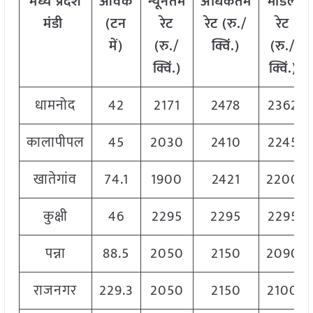
मध्य
प्रदेश
आवक
न्यूनतम
अधिकतम
मोडल
मंडी
(टन
रेट
रेट (रु./
रेट
में)
(रु./
क्विं.)
(
रु./
क्विं.)
क्विं.)
धामनोद
42
2171
2478
2362
कालापीपल
45
2030
2410
2245
खातेगांव
74.1
1900
2421
2200
कुक्षी
46
2295
2295
2295
पन्ना
88.5
2050
2150
2090
राजनगर
229.3
2050
2150
2100