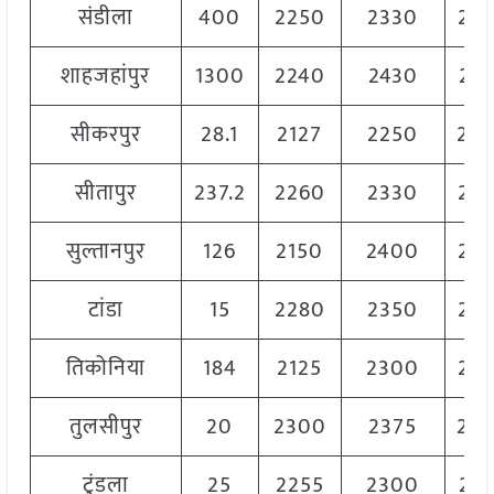
संडीला
400
2250
2330
22
शाहजहांपुर
1300
2240
2430
23
सीकरपुर
28.1
2127
2250
22
सीतापुर
237.2
2260
2330
22
सुल्तानपुर
126
2150
2400
23
टांडा
15
2280
2350
23
तिकोनिया
184
2125
2300
22
तुलसीपुर
20
2300
2375
23
टुंडला
25
2255
2300
22