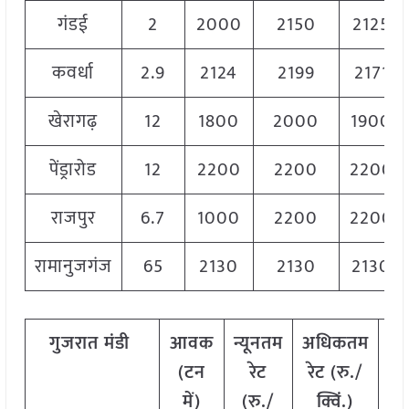
गंडई
2
2000
2150
2125
कवर्धा
2.9
2124
2199
2171
खेरागढ़
12
1800
2000
1900
पेंड्रारोड
12
2200
2200
2200
राजपुर
6.7
1000
2200
2200
रामानुजगंज
65
2130
2130
2130
गुजरात
मंडी
आवक
न्यूनतम
अधिकतम
म
(टन
रेट
रेट (रु./
र
में)
(रु./
क्विं.)
(
र