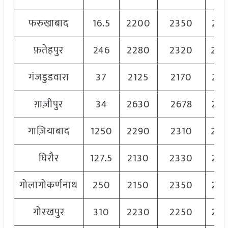
फरुखाबाद
16.5
2200
2350
22
फ़तेहपुर
246
2280
2320
23
गंजडुडवारा
37
2125
2170
21
ग़ाज़ीपुर
34
2630
2678
26
गाज़ियाबाद
1250
2290
2310
23
घिरौर
127.5
2130
2330
22
गोलागोकर्णनाथ
250
2150
2350
22
गोरखपुर
310
2230
2250
22