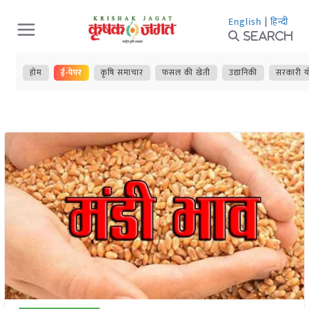
Skip
English
|
हिन्दी
to
Search
content
होम
ई-पेपर
कृषि समाचार
फसल की खेती
उद्यानिकी
सरकारी य