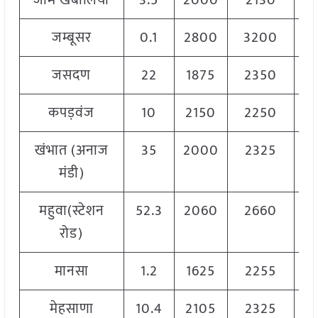
जाम खंबालिया
3.5
2000
2130
2
जम्बूसर
0.1
2800
3200
3
जसदण
22
1875
2350
2
कपड़वंज
10
2150
2250
2
खंभात (अनाज
35
2000
2325
2
मंडी)
महुवा(स्टेशन
52.3
2060
2660
2
रोड)
मानसा
1.2
1625
2255
2
मेहसाणा
10.4
2105
2325
2