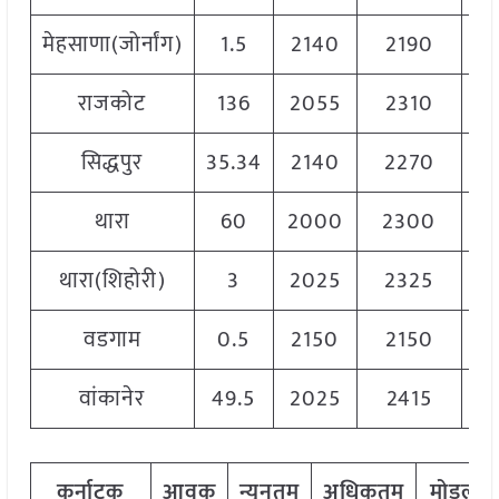
मेहसाणा(जोर्नांग)
1.5
2140
2190
2
राजकोट
136
2055
2310
2
सिद्धपुर
35.34
2140
2270
2
थारा
60
2000
2300
2
थारा(शिहोरी)
3
2025
2325
2
वडगाम
0.5
2150
2150
2
वांकानेर
49.5
2025
2415
2
कर्नाटक
आवक
न्यूनतम
अधिकतम
मोडल