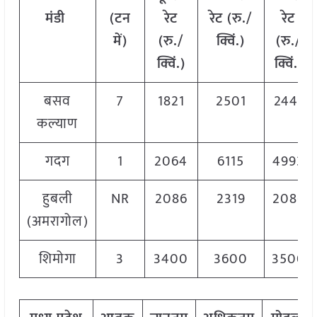
मंडी
(टन
रेट
रेट (रु./
रेट
में)
(रु./
क्विं.)
(
रु./
क्विं.)
क्विं.)
बसव
7
1821
2501
2441
कल्याण
गदग
1
2064
6115
4993
हुबली
NR
2086
2319
2086
(अमरागोल)
शिमोगा
3
3400
3600
3500