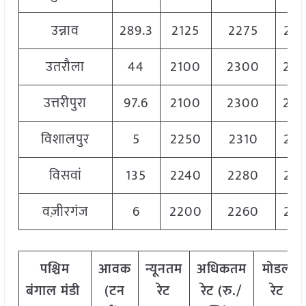
उन्नाव
289.3
2125
2275
22
उतरौला
44
2100
2300
22
उत्तरीपुरा
97.6
2100
2300
22
विशालपुर
5
2250
2310
22
विसवां
135
2240
2280
22
वज़ीरगंज
6
2200
2260
22
पश्चिम
आवक
न्यूनतम
अधिकतम
मोडल
बंगाल मंडी
(टन
रेट
रेट (रु./
रेट