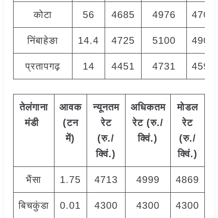
कोटा
56
4685
4976
4700
निंबाहेङा
14.4
4725
5100
4900
प्रतापगढ़
14
4451
4731
4591
तेलंगाना
आवक
न्यूनतम
अधिकतम
मोडल
मंडी
(टन
रेट
रेट (रु./
रेट
में)
(रु./
क्विं.)
(
रु./
क्विं.)
क्विं.)
भैंसा
1.75
4713
4999
4869
बिचकुंडा
0.01
4300
4300
4300