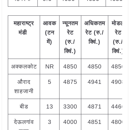
महाराष्ट्र
आवक
न्यूनतम
अधिकतम
मोडल
मंडी
(टन
रेट
रेट (रु./
रेट
में)
(रु./
क्विं.)
(
रु./
क्विं.)
क्विं.)
अक्कलकोट
NR
4850
4850
4850
औराद
5
4875
4941
4908
शाहजानी
बीड
13
3300
4871
4466
देऊलगांव
3
4000
4851
4800