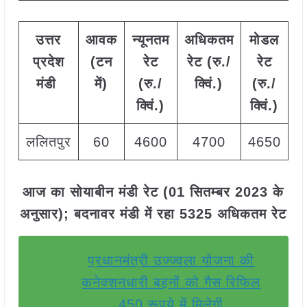
उत्तर
आवक
न्यूनतम
अधिकतम
मोडल
प्रदेश
(टन
रेट
रेट (रु./
रेट
मंडी
में)
(रु./
क्विं.)
(
रु./
क्विं.)
क्विं.)
ललितपुर
60
4600
4700
4650
आज का सोयाबीन मंडी रेट (01 सितम्बर 2023 के
अनुसार); बदनावर मंडी में रहा 5325 अधिकतम रेट
प्रधानमंत्री उज्ज्वला योजना की
कनेक्शनधारी बहनों को गैस रिफिल
450 रूपये में मिलेगी