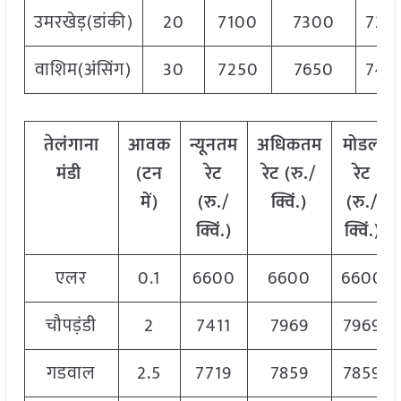
उमरखेड़(डांकी)
20
7100
7300
720
वाशिम(अंसिंग)
30
7250
7650
745
तेलंगाना
आवक
न्यूनतम
अधिकतम
मोडल
मंडी
(टन
रेट
रेट (रु./
रेट
में)
(रु./
क्विं.)
(
रु./
क्विं.)
क्विं.)
एलर
0.1
6600
6600
6600
चौपड़ंडी
2
7411
7969
7969
गडवाल
2.5
7719
7859
7859