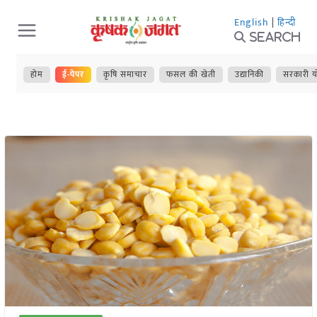
Skip
English
|
हिन्दी
to
Search
content
होम
ई-पेपर
कृषि समाचार
फसल की खेती
उद्यानिकी
सरकारी य