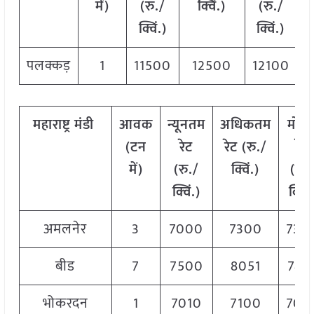
में)
(रु./
क्विं.)
(
रु./
क्विं.)
क्विं.)
पलक्कड़
1
11500
12500
12100
महाराष्ट्र
मंडी
आवक
न्यूनतम
अधिकतम
मोड
(टन
रेट
रेट (रु./
रेट
में)
(रु./
क्विं.)
(
रु.
क्विं.)
क्विं.
अमलनेर
3
7000
7300
730
बीड
7
7500
8051
788
भोकरदन
1
7010
7100
705