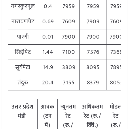
नगरकुरनूल
0.4
7959
7959
7959
नारायणपेट
0.69
7609
7909
7609
पारगी
0.01
7900
7900
7900
सिद्दीपेट
1.44
7100
7576
7368
सूर्यपेटा
14.9
3809
8095
7895
तंदुरु
20.4
7155
8379
8055
उत्तर
प्रदेश
आवक
न्यूनतम
अधिकतम
मोडल
मंडी
(टन
रेट
रेट (रु./
रेट
में)
(रु./
क्विं.)
(
रु./