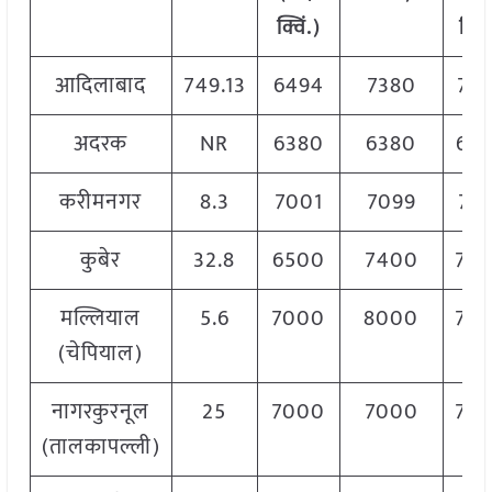
क्विं.)
क्विं
आदिलाबाद
749.13
6494
7380
73
अदरक
NR
6380
6380
63
करीमनगर
8.3
7001
7099
70
कुबेर
32.8
6500
7400
72
मल्लियाल
5.6
7000
8000
75
(चेपियाल)
नागरकुरनूल
25
7000
7000
70
(तालकापल्ली)