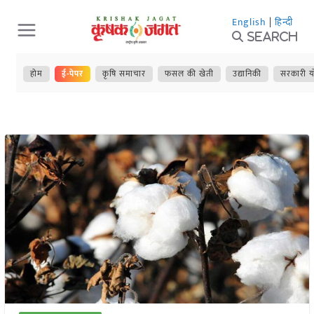
Skip
English
|
हिन्दी
to
Search
content
होम
ई-पेपर
कृषि समाचार
फसल की खेती
उद्यानिकी
सरकारी य