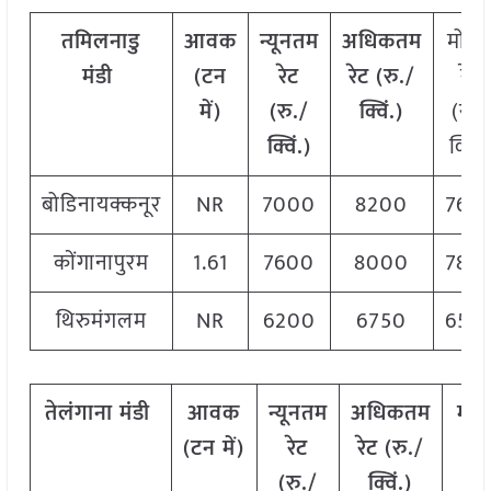
तमिलनाडु
आवक
न्यूनतम
अधिकतम
मोड
मंडी
(टन
रेट
रेट (रु./
रेट
में)
(रु./
क्विं.)
(रु./
क्विं.)
क्विं.
बोडिनायक्कनूर
NR
7000
8200
760
कोंगानापुरम
1.61
7600
8000
780
थिरुमंगलम
NR
6200
6750
650
तेलंगाना मंडी
आवक
न्यूनतम
अधिकतम
मो
(टन में)
रेट
रेट (रु./
रेट
(रु./
क्विं.)
(रु