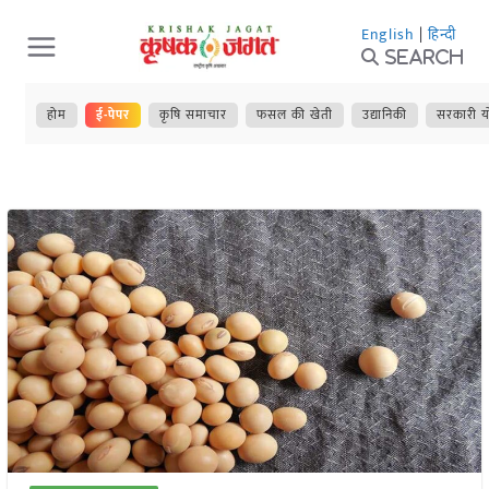
Skip
English
|
हिन्दी
to
Search
content
होम
ई-पेपर
कृषि समाचार
फसल की खेती
उद्यानिकी
सरकारी य