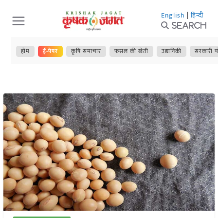
Skip
English
|
हिन्दी
to
Search
content
होम
ई-पेपर
कृषि समाचार
फसल की खेती
उद्यानिकी
सरकारी य