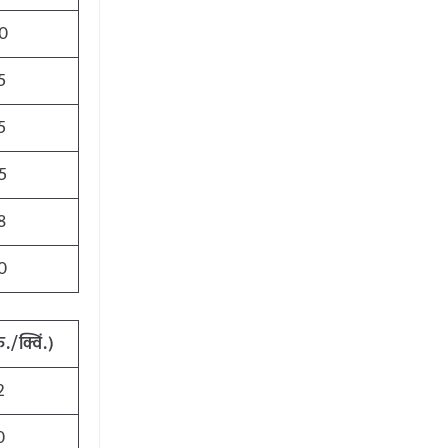
0
5
5
5
8
0
ु./क्विं.)
2
0