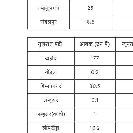
रामानुजगंज
25
संबलपुर
8.6
गुजरात
मंडी
आवक (टन
में)
न्यून
दाहोद
177
गोंडल
0.2
हिम्मतनगर
30.5
जम्बूसर
0.1
जम्बूसर(कावी)
1
लीमखेड़ा
10.2