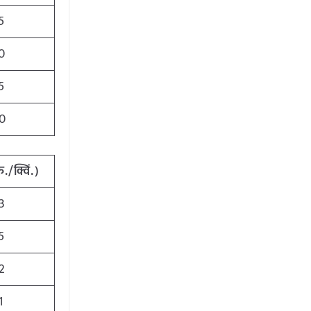
5
0
5
0
ु./क्विं.)
3
5
2
1