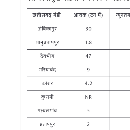
छत्तीसगढ़
मंडी
आवक (टन
में)
न्यूनत
अंबिकापुर
30
भानुप्रतापपुर
1.8
देवभोग
47
गरियाबंद
9
कोरार
4.2
कुसमी
NR
पत्थलगांव
5
प्रतापपुर
2