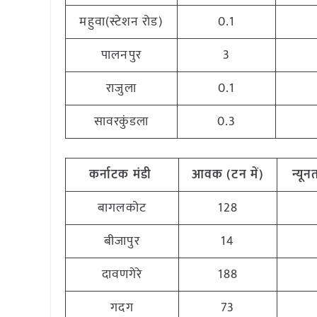
महुवा(स्टेशन रोड)
0.1
पालनपुर
3
राजुला
0.1
सावरकुंडला
0.3
कर्नाटक
मंडी
आवक (टन
में)
न्यू
बागलकोट
128
बीजापुर
14
दावणगेरे
188
गदग
73