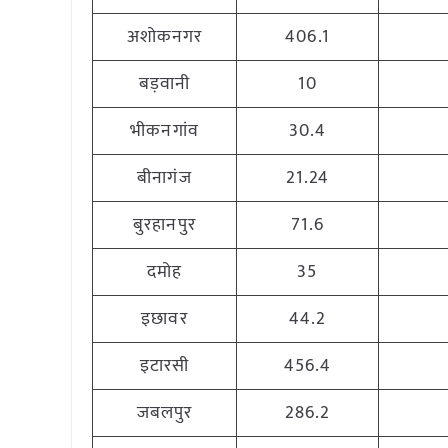
अशोकनगर
406.1
बड़वानी
10
भीकनगांव
30.4
बीनागंज
21.24
बुरहानपुर
71.6
दमोह
35
इछावर
44.2
इटारसी
456.4
जबलपुर
286.2