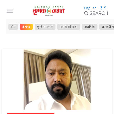
Skip
English
|
हिन्दी
to
Search
content
होम
ई-पेपर
कृषि समाचार
फसल की खेती
उद्यानिकी
सरकारी य