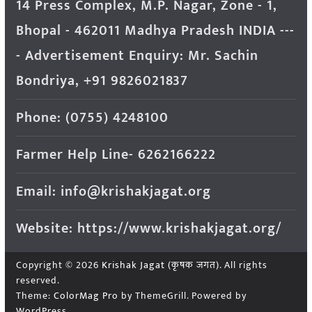
14 Press Complex, M.P. Nagar, Zone - 1,
Bhopal - 462011 Madhya Pradesh INDIA ---
- Advertisement Enquiry: Mr. Sachin
Bondriya, +91 9826021837
Phone: (0755) 4248100
Farmer Help Line- 6262166222
Email: info@krishakjagat.org
Website: https://www.krishakjagat.org/
Copyright © 2026
Krishak Jagat (कृषक जगत)
. All rights
reserved.
Theme:
ColorMag Pro
by ThemeGrill. Powered by
WordPress
.