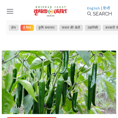
Skip
English
|
हिन्दी
to
Search
content
होम
ई-पेपर
कृषि समाचार
फसल की खेती
उद्यानिकी
सरकारी य