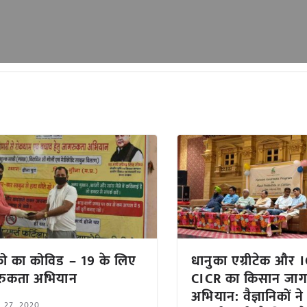
 का कोविड – 19 के लिए
धानुका एग्रीटेक और 
रुकता अभियान
CICR का किसान जा
अभियान: वैज्ञानिकों न
l 27, 2020