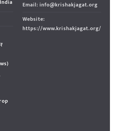
 India
Email: info@krishakjagat.org
Website:
https://www.krishakjagat.org/
ार
ews)
र
Crop