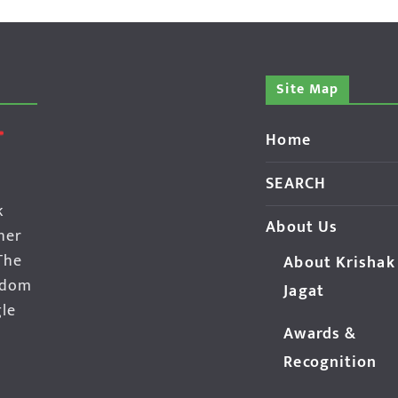
Site Map
Home
SEARCH
k
About Us
her
The
About Krishak
edom
Jagat
gle
Awards &
Recognition