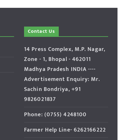
Contact Us
14 Press Complex, M.P. Nagar,
Zone - 1, Bhopal - 462011
Madhya Pradesh INDIA ----
Advertisement Enquiry: Mr.
Sachin Bondriya, +91
9826021837
Phone: (0755) 4248100
Farmer Help Line- 6262166222