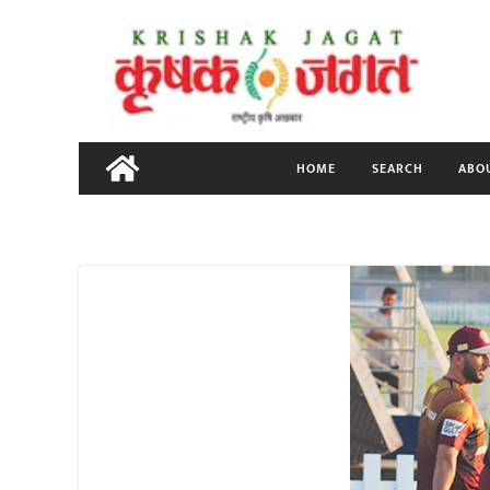
Skip
to
content
HOME
SEARCH
ABO