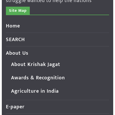
struggle wanted to help the nations
Site Map
Home
SEARCH
About Us
About Krishak Jagat
Awards & Recognition
Agriculture in India
E-paper