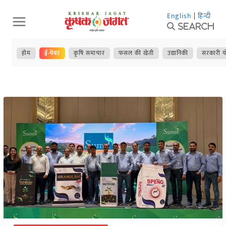
Skip
English
|
हिन्दी
to
Search
content
होम
ई-पेपर
कृषि समाचार
फसल की खेती
उद्यानिकी
सरकारी य