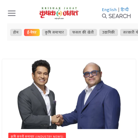
Skip
English
|
हिन्दी
to
Search
content
होम
ई-पेपर
कृषि समाचार
फसल की खेती
उद्यानिकी
सरकारी य
कृषि कंपनी समाचार (INDUSTRY NEWS)