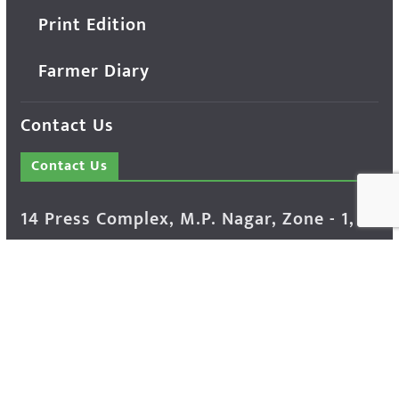
Print Edition
Farmer Diary
Contact Us
Contact Us
14 Press Complex, M.P. Nagar, Zone - 1,
Bhopal - 462011 Madhya Pradesh INDIA ---
- Advertisement Enquiry: Mr. Sachin
Bondriya, +91 9826021837
Phone: (0755) 4248100