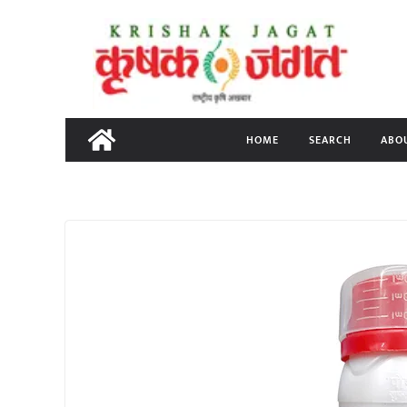
Skip
to
content
HOME
SEARCH
ABO