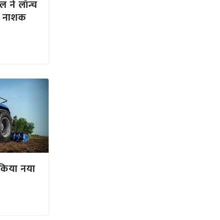
ल ने लॉन्च
र नाशक
 किया नया