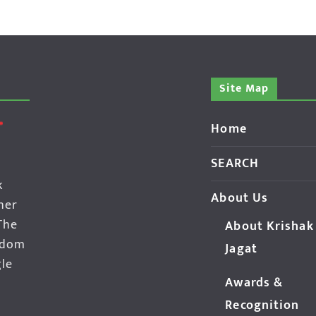
Site Map
Home
SEARCH
k
About Us
her
The
About Krishak
edom
Jagat
gle
Awards &
Recognition