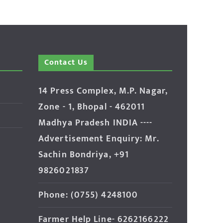
Contact Us
14 Press Complex, M.P. Nagar,
Zone - 1, Bhopal - 462011
Madhya Pradesh INDIA ----
Advertisement Enquiry: Mr.
Sachin Bondriya, +91
9826021837
Phone: (0755) 4248100
Farmer Help Line- 6262166222