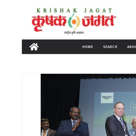
Skip
to
content
HOME
SEARCH
ABO