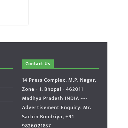
Contact Us
14 Press Complex, M.P. Nagar,
Zone - 1, Bhopal - 462011
Madhya Pradesh INDIA ----
Advertisement Enquiry: Mr.
Sachin Bondriya, +91
9826021837