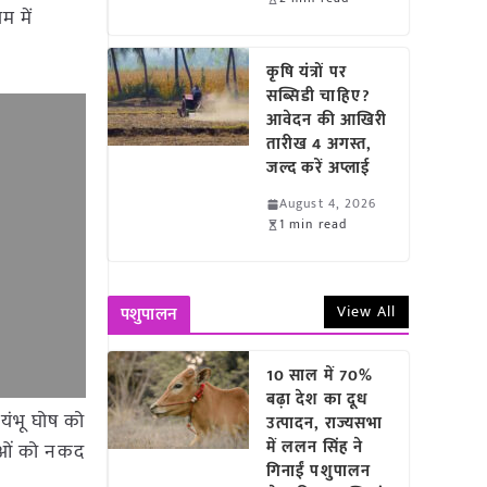
म में
कृषि यंत्रों पर
सब्सिडी चाहिए?
आवेदन की आखिरी
तारीख 4 अगस्त,
जल्द करें अप्लाई
August 4, 2026
1 min read
View All
पशुपालन
10 साल में 70%
बढ़ा देश का दूध
वयंभू घोष को
उत्पादन, राज्यसभा
में ललन सिंह ने
ेताओं को नकद
गिनाईं पशुपालन