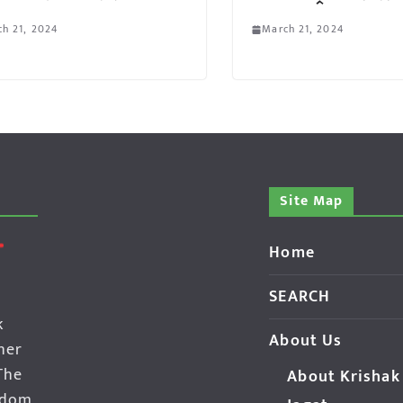
h 21, 2024
March 21, 2024
Site Map
Home
SEARCH
k
About Us
her
The
About Krishak
edom