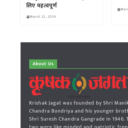
लिए महत्वपूर्ण
Marc
March 22, 2024
About Us
Krishak Jagat was founded by Shri Mani
Chandra Bondriya and his younger brot
Shri Suresh Chandra Gangrade in 1946. 
two were like minded and patriotic fre