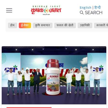
Skip
English
|
हिन्दी
to
Search
content
होम
ई-पेपर
कृषि समाचार
फसल की खेती
उद्यानिकी
सरकारी य