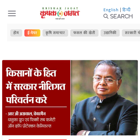
Skip
English
|
हिन्दी
to
Search
content
होम
ई-पेपर
कृषि समाचार
फसल की खेती
उद्यानिकी
सरकारी य