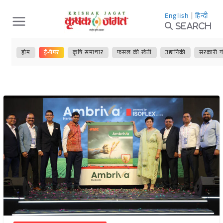
Skip
English
|
हिन्दी
to
Search
content
होम
ई-पेपर
कृषि समाचार
फसल की खेती
उद्यानिकी
सरकारी य