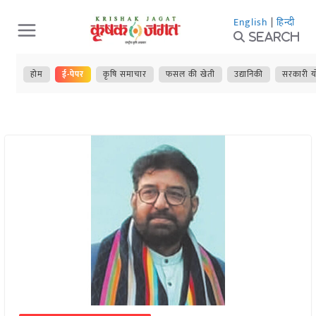
Skip
English
|
हिन्दी
to
Search
content
होम
ई-पेपर
कृषि समाचार
फसल की खेती
उद्यानिकी
सरकारी य