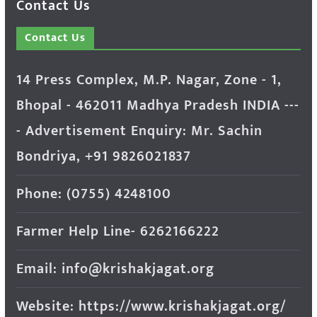
Contact Us
Contact Us
14 Press Complex, M.P. Nagar, Zone - 1,
Bhopal - 462011 Madhya Pradesh INDIA ---
- Advertisement Enquiry: Mr. Sachin
Bondriya, +91 9826021837
Phone: (0755) 4248100
Farmer Help Line- 6262166222
Email: info@krishakjagat.org
Website: https://www.krishakjagat.org/