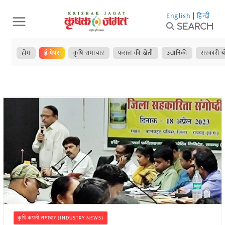
Skip
English
|
हिन्दी
to
Search
content
होम
ई-पेपर
कृषि समाचार
फसल की खेती
उद्यानिकी
सरकारी य
कृषि कंपनी समाचार (INDUSTRY NEWS)