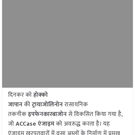
दिनकर को
होक्को
जापान
की
ट्रायाजोलिनोन
रासायनिक
तकनीक
इपफेनकारबाजोन
से विकसित किया गया है,
जो
ACCase एंजाइम
को अवरुद्ध करता है। यह
एंजाइम खरपतवारों में वसा अम्लों के निर्माण में प्रमुख