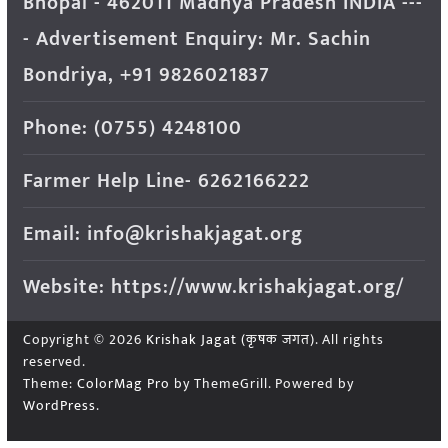
Bhopal - 462011 Madhya Pradesh INDIA ---
- Advertisement Enquiry: Mr. Sachin
Bondriya, +91 9826021837
Phone: (0755) 4248100
Farmer Help Line- 6262166222
Email: info@krishakjagat.org
Website: https://www.krishakjagat.org/
Copyright © 2026
Krishak Jagat (कृषक जगत)
. All rights
reserved.
Theme:
ColorMag Pro
by ThemeGrill. Powered by
WordPress
.