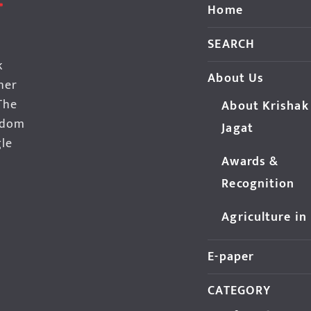
Home
SEARCH
k
About Us
her
The
About Krishak
edom
Jagat
gle
Awards &
Recognition
Agriculture in
E-paper
CATEGORY