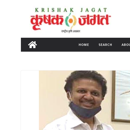
Skip
to
content
HOME
SEARCH
ABO