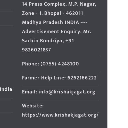
14 Press Complex, M.P. Nagar,
Zone - 1, Bhopal - 462011
Madhya Pradesh INDIA ----
Advertisement Enquiry: Mr.
Sachin Bondriya, +91
9826021837
Phone: (0755) 4248100
Farmer Help Line- 6262166222
 India
Email: info@krishakjagat.org
Website:
https://www.krishakjagat.org/