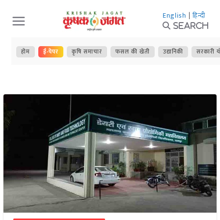
Skip
English
|
हिन्दी
to
Search
content
होम
ई-पेपर
कृषि समाचार
फसल की खेती
उद्यानिकी
सरकारी य