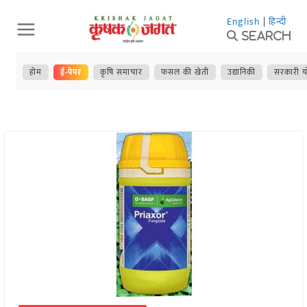
Skip
English
|
हिन्दी
to
Search
content
होम
ई-पेपर
कृषि समाचार
फसल की खेती
उद्यानिकी
सरकारी य