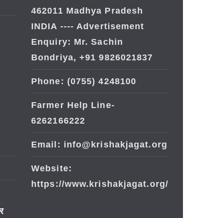
462011 Madhya Pradesh
INDIA ---- Advertisement
Enquiry: Mr. Sachin
Bondriya, +91 9826021837
Phone: (0755) 4248100
Farmer Help Line-
6262166222
Email: info@krishakjagat.org
Website:
https://www.krishakjagat.org/
ार