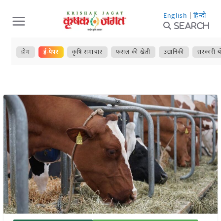
Skip
English
|
हिन्दी
to
Search
content
होम
ई-पेपर
कृषि समाचार
फसल की खेती
उद्यानिकी
सरकारी य