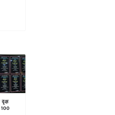
 वृक्ष
ए 100