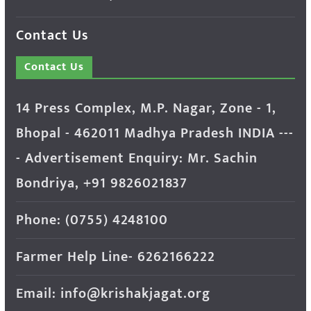
Contact Us
Contact Us
14 Press Complex, M.P. Nagar, Zone - 1,
Bhopal - 462011 Madhya Pradesh INDIA ---
- Advertisement Enquiry: Mr. Sachin
Bondriya, +91 9826021837
Phone: (0755) 4248100
Farmer Help Line- 6262166222
Email: info@krishakjagat.org