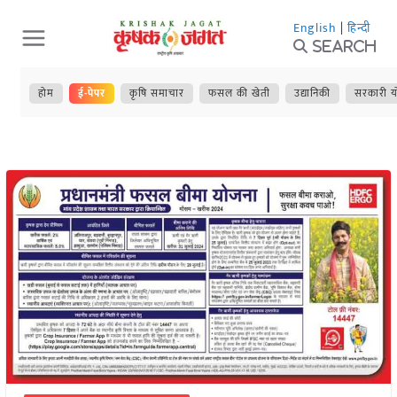
Skip
English
|
हिन्दी
to
Search
content
होम
ई-पेपर
कृषि समाचार
फसल की खेती
उद्यानिकी
सरकारी य