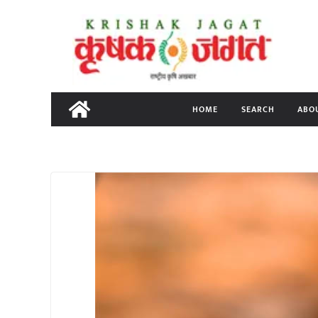
Skip
to
content
HOME
SEARCH
ABO