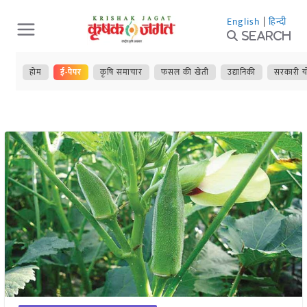
Skip
English
|
हिन्दी
to
Search
content
होम
ई-पेपर
कृषि समाचार
फसल की खेती
उद्यानिकी
सरकारी य