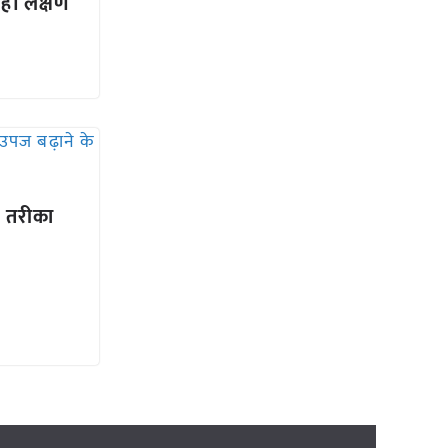
ै। लक्षण
।
 तरीका