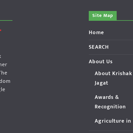
Site Map
Home
SEARCH
k
About Us
her
The
About Krishak
edom
Jagat
gle
Awards &
Recognition
Agriculture in