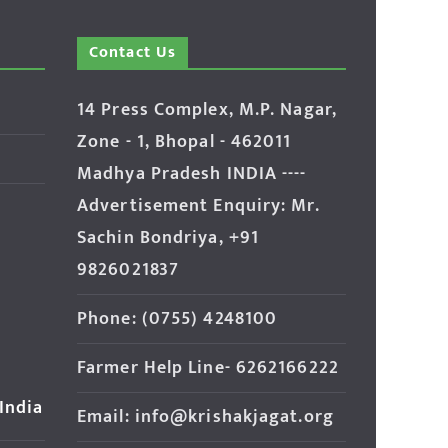
Contact Us
14 Press Complex, M.P. Nagar,
Zone - 1, Bhopal - 462011
Madhya Pradesh INDIA ----
Advertisement Enquiry: Mr.
Sachin Bondriya, +91
9826021837
Phone: (0755) 4248100
Farmer Help Line- 6262166222
 India
Email: info@krishakjagat.org