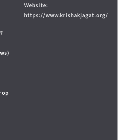
Website:
https://www.krishakjagat.org/
ार
ews)
र
Crop