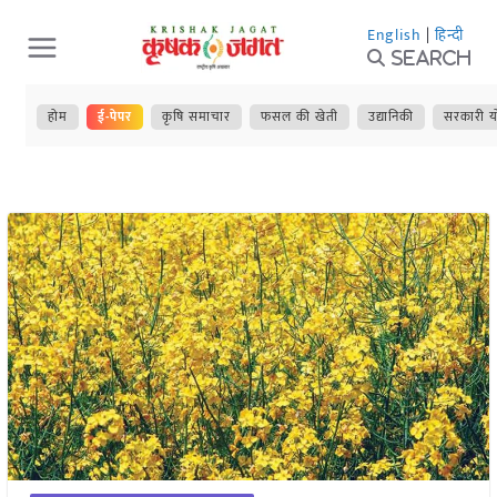
Skip
English
|
हिन्दी
to
Search
content
होम
ई-पेपर
कृषि समाचार
फसल की खेती
उद्यानिकी
सरकारी य