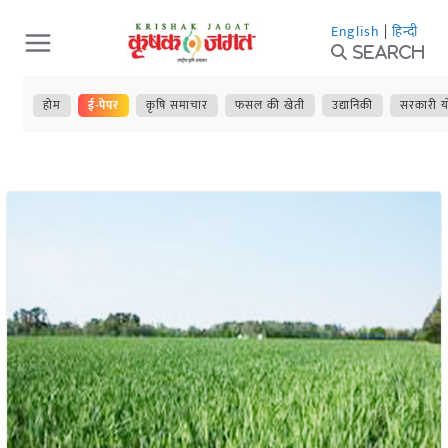
Skip
English
|
हिन्दी
to
Search
content
होम
ई-पेपर
कृषि समाचार
फसल की खेती
उद्यानिकी
सरकारी य