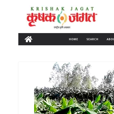
Skip
to
content
HOME
SEARCH
ABO