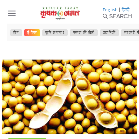
Skip
English
|
हिन्दी
to
Search
content
होम
ई-पेपर
कृषि समाचार
फसल की खेती
उद्यानिकी
सरकारी य