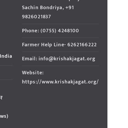
Sachin Bondriya, +91
9826021837
Phone: (0755) 4248100
Farmer Help Line- 6262166222
 India
Email: info@krishakjagat.org
Website:
https://www.krishakjagat.org/
ार
ews)