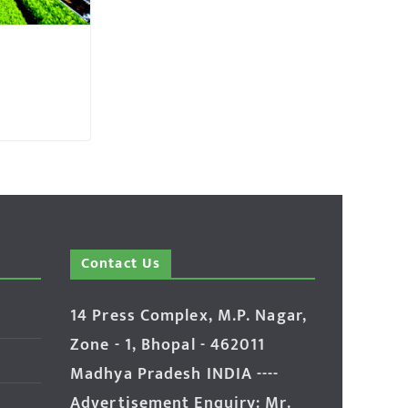
Contact Us
14 Press Complex, M.P. Nagar,
Zone - 1, Bhopal - 462011
Madhya Pradesh INDIA ----
Advertisement Enquiry: Mr.