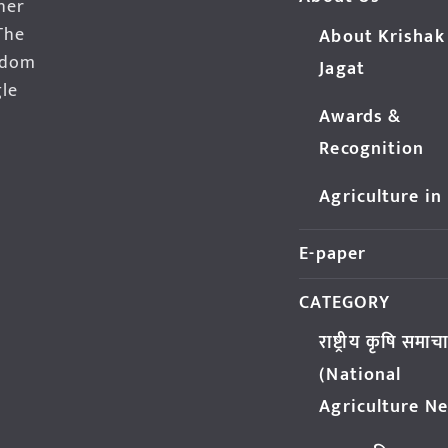
her
The
About Krishak
edom
Jagat
gle
Awards &
Recognition
Agriculture in
E-paper
CATEGORY
राष्ट्रीय कृषि समाच
(National
Agriculture N