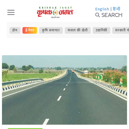
Skip
English
|
हिन्दी
to
Search
content
होम
ई-पेपर
कृषि समाचार
फसल की खेती
उद्यानिकी
सरकारी य