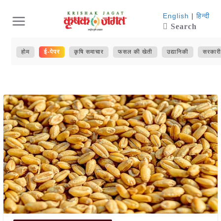
Skip
English
|
हिन्दी
Search
to
content
होम
ई-पेपर
कृषि समाचार
फसल की खेती
उद्यानिकी
सरकारी