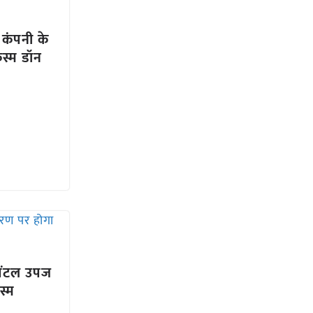
कंपनी के
िस्म डॉन
्विंटल उपज
स्म