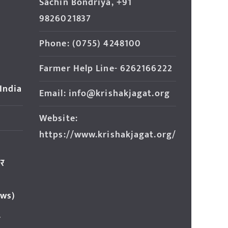
Sachin Bondriya, +91
9826021837
Phone: (0755) 4248100
Farmer Help Line- 6262166222
 India
Email: info@krishakjagat.org
Website:
https://www.krishakjagat.org/
ार
ews)
र