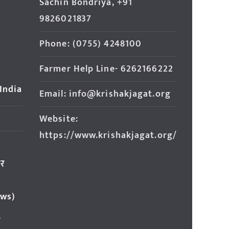
Sachin Bondriya, +91
9826021837
Phone: (0755) 4248100
Farmer Help Line- 6262166222
 India
Email: info@krishakjagat.org
Website:
https://www.krishakjagat.org/
ार
ews)
र