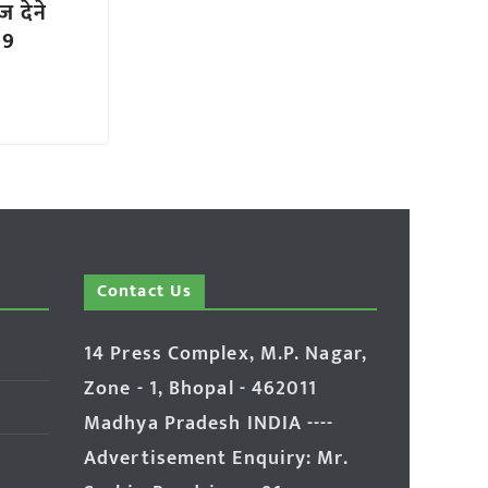
 देने
09
Contact Us
14 Press Complex, M.P. Nagar,
Zone - 1, Bhopal - 462011
Madhya Pradesh INDIA ----
Advertisement Enquiry: Mr.