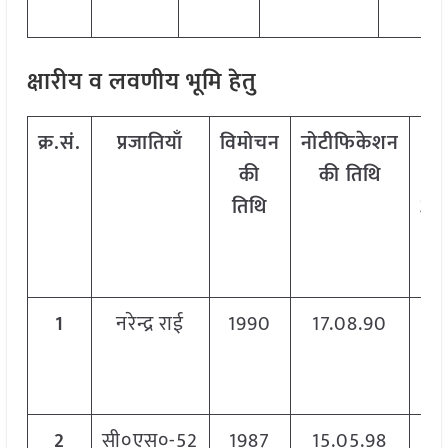
क्षारीय व लवणीय भूमि हेतु
क्र.सं.
प्रजातियाँ
विमोचन
नोटीफिकेशन
पक
की
की तिथि
क
तिथि
अव
(दि
में
1
नरेन्द्र राई
1990
17.08.90
–
2
सी०एस०-52
1987
15.05.98
13