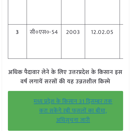
14
3
सी०एस०-54
2003
12.02.05
13
14
अधिक पैदावार लेने के लिए उत्तरप्रदेश के किसान इस
वर्ष लगायें सरसों की यह उन्नतशील किस्मे
मध्य प्रदेश के किसान 31 दिसम्बर तक
करा सकेंगे रबी फसलों का बीमा,
अधिसूचना जारी