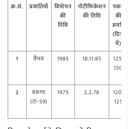
क्र.सं.
प्रजातियाँ
विमोचन
नोटीफिकेशन
पकने
की
की तिथि
की
तिथि
अवधि
(दिनों
में)
1
वैभव
1985
18.11.85
125-
130
2
वरूणा
1975
2.2.76
120-
(टा-59)
125