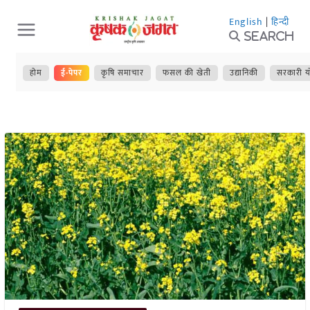
Skip
English
|
हिन्दी
to
Search
content
होम
ई-पेपर
कृषि समाचार
फसल की खेती
उद्यानिकी
सरकारी य