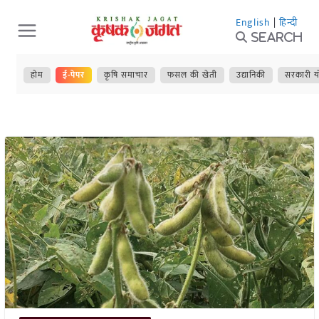
Skip
English
|
हिन्दी
to
Search
content
होम
ई-पेपर
कृषि समाचार
फसल की खेती
उद्यानिकी
सरकारी य