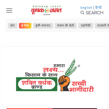
Skip
English
|
हिन्दी
to
Search
content
होम
ई-पेपर
कृषि समाचार
फसल की खेती
उद्यानिकी
सरकारी य