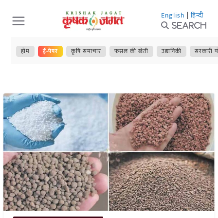
Skip
English
|
हिन्दी
to
Search
content
होम
ई-पेपर
कृषि समाचार
फसल की खेती
उद्यानिकी
सरकारी य