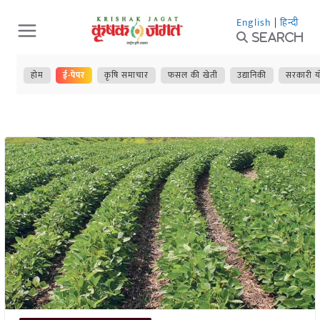
Skip
English
|
हिन्दी
to
Search
content
होम
ई-पेपर
कृषि समाचार
फसल की खेती
उद्यानिकी
सरकारी य