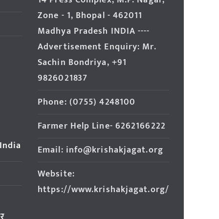
14 Press Complex, M.P. Nagar,
Zone - 1, Bhopal - 462011
Madhya Pradesh INDIA ----
Advertisement Enquiry: Mr.
Sachin Bondriya, +91
9826021837
Phone: (0755) 4248100
Farmer Help Line- 6262166222
 India
Email: info@krishakjagat.org
Website:
https://www.krishakjagat.org/
ार