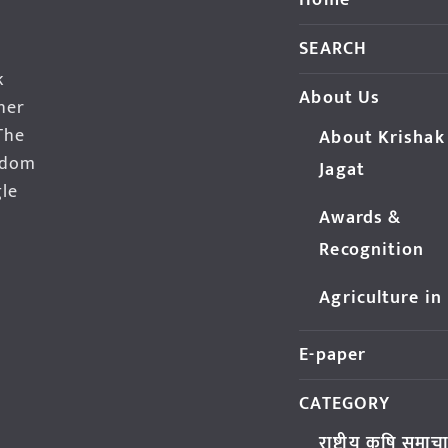
Home
SEARCH
k
About Us
her
The
About Krishak
edom
Jagat
gle
Awards &
Recognition
Agriculture in
E-paper
CATEGORY
राष्ट्रीय कृषि समाच