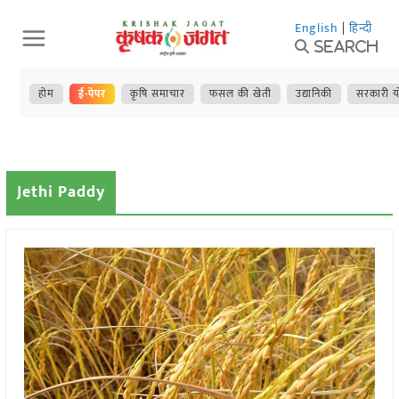
Skip
English
|
हिन्दी
to
Search
content
होम
ई-पेपर
कृषि समाचार
फसल की खेती
उद्यानिकी
सरकारी य
Jethi Paddy