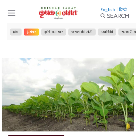
Skip
English
|
हिन्दी
to
Search
content
होम
ई-पेपर
कृषि समाचार
फसल की खेती
उद्यानिकी
सरकारी य